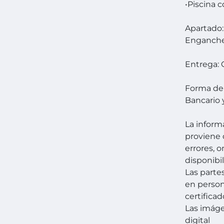
•Piscina 
Apartado:
Enganche
Entrega:
Forma de
Bancario 
La inform
proviene 
errores, 
disponibil
Las parte
en person
certificad
Las imág
digital