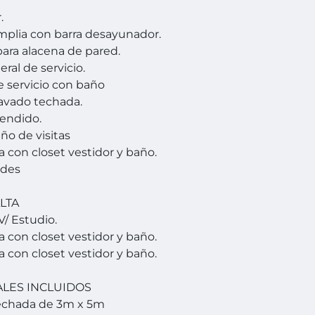
.
mplia con barra desayunador.
para alacena de pared.
teral de servicio.
e servicio con baño
lavado techada.
tendido.
ño de visitas
 con closet vestidor y baño.
rdes
LTA
V/ Estudio.
 con closet vestidor y baño.
 con closet vestidor y baño.
ALES INCLUIDOS
techada de 3m x 5m