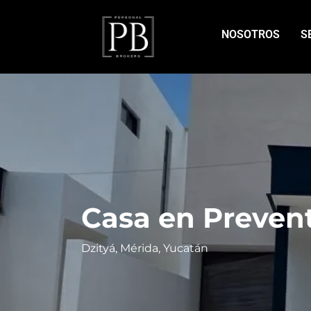
NOSOTROS
S
Casa en Prevent
Dzityá, Mérida, Yucatán