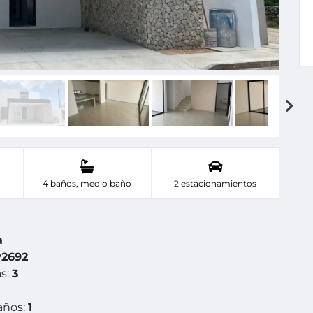
4 baños, medio baño
2 estacionamientos
a
2692
s:
3
años:
1