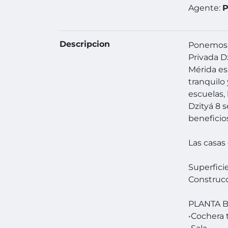
Agente:
P
Descripcion
Ponemos a
Privada D
Mérida es
tranquilo
escuelas, 
Dzityá 8 
beneficio
Las casas
Superfici
Construcc
PLANTA 
•Cochera 