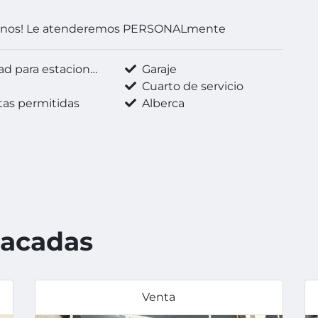
enos! Le atenderemos PERSONALmente
d para estacionarse
Garaje
a
Cuarto de servicio
as permitidas
Alberca
tacadas
Venta