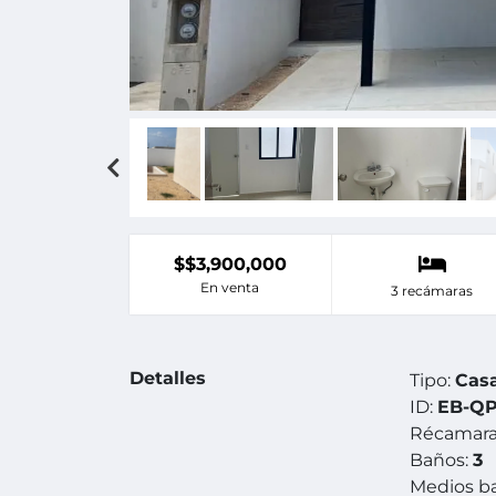
$$3,900,000
En venta
3 recámaras
Detalles
Tipo:
Cas
ID:
EB-QP
Récamara
Baños:
3
Medios b