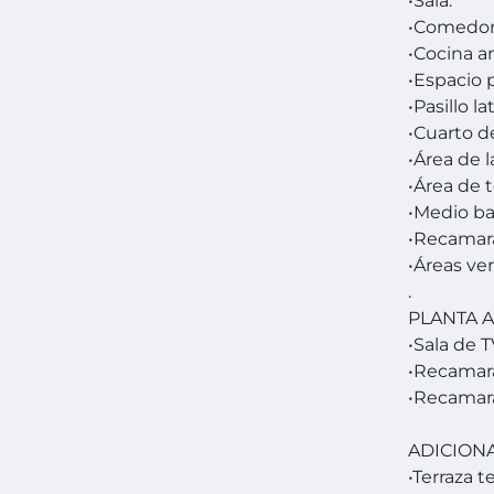
•Sala.
•Comedor
•Cocina a
•Espacio 
•Pasillo la
•Cuarto d
•Área de 
•Área de 
•Medio ba
•Recamara
•Áreas ve
.
PLANTA A
•Sala de T
•Recamara
•Recamara
ADICION
•Terraza 