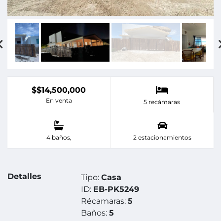
$$14,500,000
En venta
5 recámaras
4 baños,
2 estacionamientos
Detalles
Tipo:
Casa
ID:
EB-PK5249
Récamaras:
5
Baños:
5