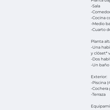
Planta baj
-Sala
-Comedo
-Cocina c
-Medio ba
-Cuarto d
Planta alt
-Una habi
y clóset* 
-Dos habi
-Un baño
Exterior:
-Piscina (
-Cochera 
-Terraza
Equipami