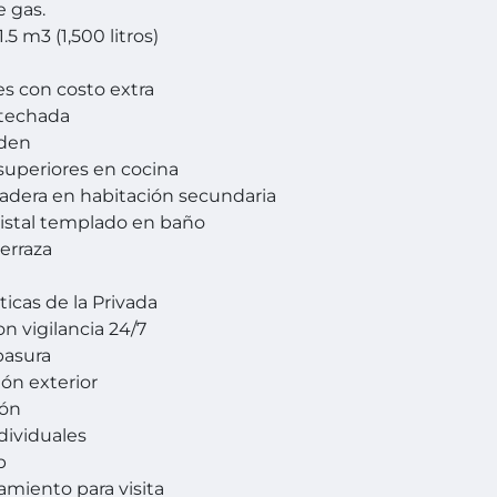
e gas.
1.5 m3 (1,500 litros)
es con costo extra
 techada
rden
superiores en cocina
adera en habitación secundaria
cristal templado en baño
terraza
ticas de la Privada
on vigilancia 24/7
basura
ión exterior
ión
dividuales
b
amiento para visita