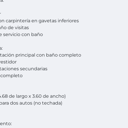
a:
r
on carpintería en gavetas inferiores
ño de visitas
e servicio con baño
a:
tación principal con baño completo
vestidor
taciones secundarias
 completo
4.68 de largo x 3.60 de ancho)
para dos autos (no techada)
ento: