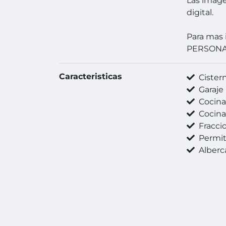
Las imág
digital.
Para mas 
PERSON
Caracteristicas
Cister
Garaje
Cocin
Cocina 
Fracci
Permit
Alberc