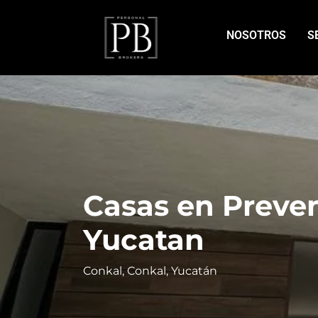
NOSOTROS
S
Casas en Preve
Yucatan
Conkal, Conkal, Yucatán