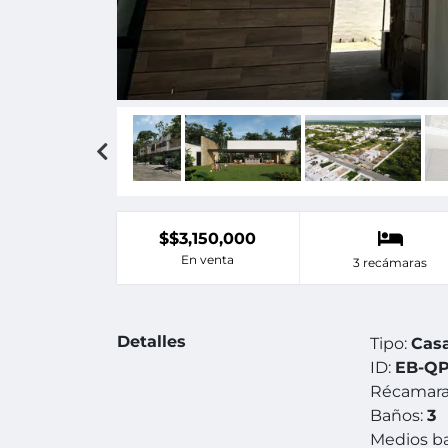
$$3,150,000
En venta
3 recámaras
Detalles
Tipo:
Cas
ID:
EB-QP
Récamara
Baños:
3
Medios b