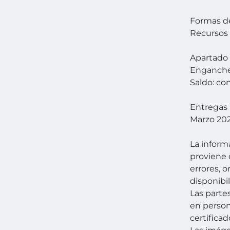
Formas d
Recursos 
Apartado 
Enganch
Saldo: co
Entregas 
Marzo 20
La inform
proviene 
errores, 
disponibil
Las parte
en person
certificad