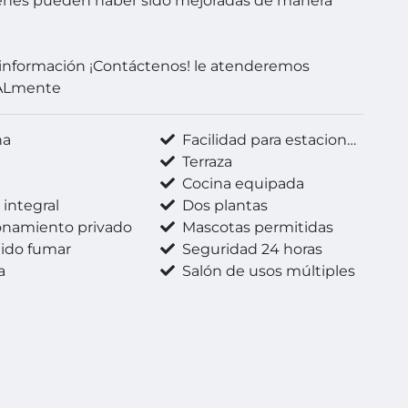
enes pueden haber sido mejoradas de manera
información ¡Contáctenos! le atenderemos
ALmente
na
Facilidad para estacionarse
Terraza
a
Cocina equipada
integral
Dos plantas
onamiento privado
Mascotas permitidas
ido fumar
Seguridad 24 horas
a
Salón de usos múltiples