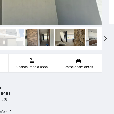
3 baños, medio baño
1 estacionamientos
a
6481
s:
3
años:
1