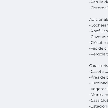
-Parrilla d
-Cisterna 
Adicional
-Cochera
-Roof Ga
-Gavetas 
-Clóset m
-Fijo de 
-Pérgola 
Caracterís
-Caseta c
-Área de 
-iluminac
-Vegetac
-Muros in
-Casa Clu
-Estacion