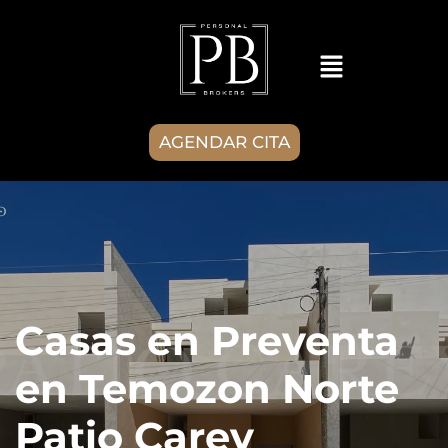
AGENDAR CITA
Casas en Preventa
en Temozon Norte
Patio Carey