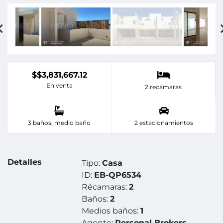
$$3,831,667.12
En venta
2 recámaras
3 baños, medio baño
2 estacionamientos
Detalles
Tipo:
Casa
ID:
EB-QP6534
Récamaras:
2
Baños:
2
Medios baños:
1
Agente:
Personal Brokers