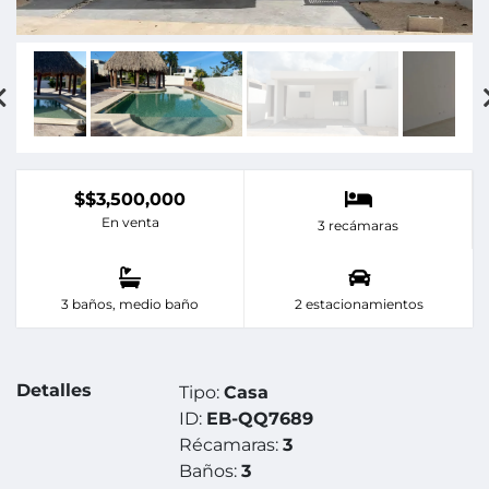
$$3,500,000
En venta
3 recámaras
3 baños, medio baño
2 estacionamientos
Detalles
Tipo:
Casa
ID:
EB-QQ7689
Récamaras:
3
Baños:
3