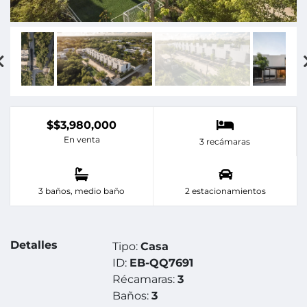
$$3,980,000
En venta
3 recámaras
3 baños, medio baño
2 estacionamientos
Detalles
Tipo:
Casa
ID:
EB-QQ7691
Récamaras:
3
Baños:
3