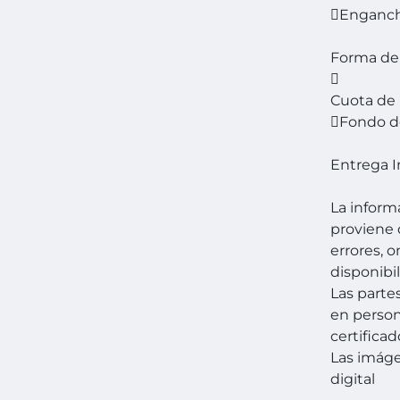
Enganch
Forma de

Cuota de
Fondo de
Entrega 
La inform
proviene 
errores, 
disponibil
Las parte
en person
certificad
Las imág
digital