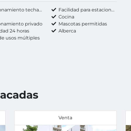
onamiento techado
Facilidad para estacionarse
Cocina
onamiento privado
Mascotas permitidas
dad 24 horas
Alberca
de usos múltiples
tacadas
Venta