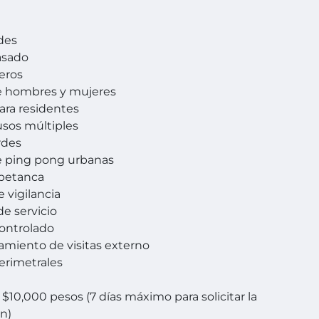
des
asado
eros
e hombres y mujeres
para residentes
usos múltiples
rdes
e ping pong urbanas
 petanca
 vigilancia
e servicio
ontrolado
amiento de visitas externo
erimetrales
 $10,000 pesos (7 días máximo para solicitar la
n)