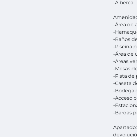
-Alberca
Amenida
-Área de 
-Hamaqu
-Baños d
-Piscina 
-Área de 
-Áreas ve
-Mesas d
-Pista de
-Caseta de
-Bodega d
-Acceso c
-Estacion
-Bardas p
Apartado:
devolució