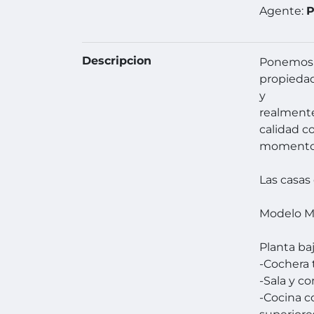
Agente:
P
Descripcion
Ponemos a
propiedad
y
realmente
calidad c
momento y
Las casas
Modelo M
Planta ba
-Cochera 
-Sala y co
-Cocina c