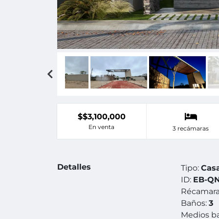
$$3,100,000
En venta
3 recámaras
Detalles
Tipo:
Cas
ID:
EB-QN
Récamara
Baños:
3
Medios b