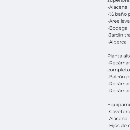
superiore
-Alacena
-½ baño p
-Área lav
-Bodega
-Jardín tr
-Alberca
Planta alt
-Recámara
complet
-Balcón p
-Recámara
-Recámara
Equipami
-Gavetero
-Alacena
-Fijos de