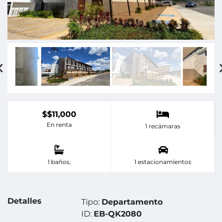
$$11,000
En renta
1 recámaras
1 baños,
1 estacionamientos
Detalles
Tipo:
Departamento
ID:
EB-QK2080