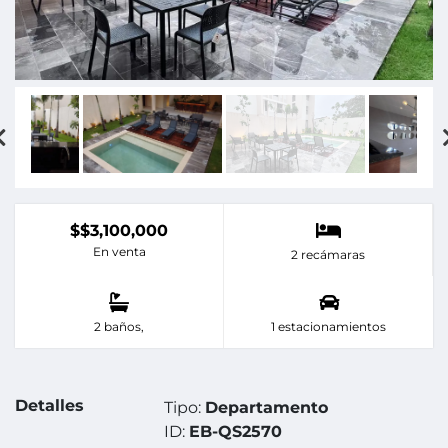
$$3,100,000
En venta
2 recámaras
2 baños,
1 estacionamientos
Detalles
Tipo:
Departamento
ID:
EB-QS2570