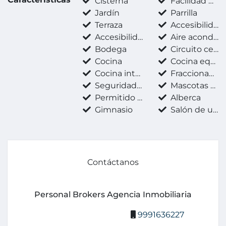
Cisterna
Facilidad para estacionarse
Jardín
Parrilla
Terraza
Accesibilidad para adultos mayores
Accesibilidad para personas con discapacidad
Aire acondicionado
Bodega
Circuito cerrado
Cocina
Cocina equipada
Cocina integral
Fraccionamiento privado
Seguridad 24 horas
Mascotas permitidas
Permitido fumar
Alberca
Gimnasio
Salón de usos múltiples
Contáctanos
Personal Brokers Agencia Inmobiliaria
9991636227