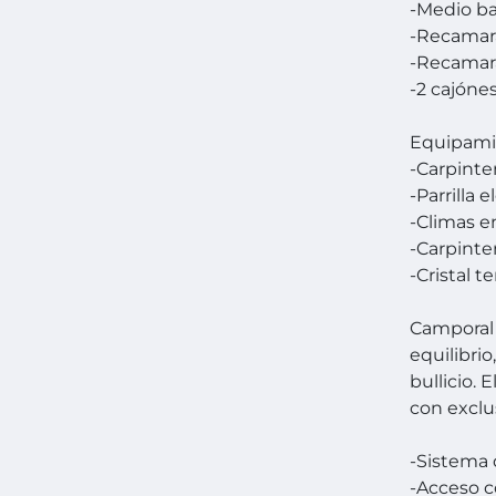
-Medio b
-Recamara
-Recamara
-2 cajóne
Equipami
-Carpinter
-Parrilla
-Climas e
-Carpinte
-Cristal 
Camporal
equilibrio
bullicio.
con exclus
-Sistema 
-Acceso c