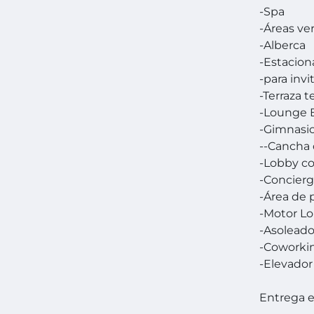
-Spa
-Áreas ve
-Alberca
-Estacio
-para inv
-Terraza 
-Lounge 
-Gimnasi
--Cancha 
-Lobby co
-Concier
-Área de p
-Motor L
-Asoleado
-Coworki
-Elevador
Entrega 