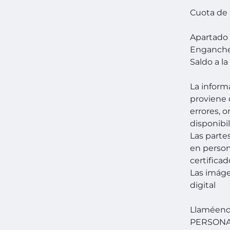
Cuota de
Apartado 
Enganche
Saldo a l
La inform
proviene 
errores, 
disponibil
Las parte
en person
certificad
Las imág
digital
Llaméenos
PERSONA