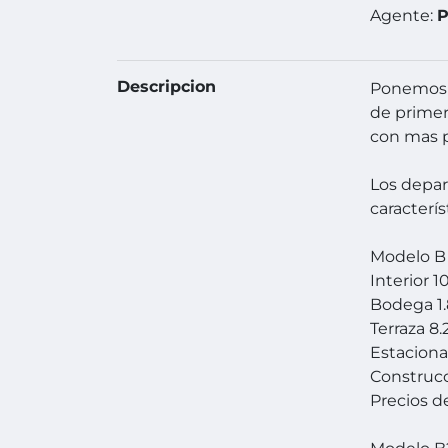
Agente:
P
Descripcion
Ponemos 
de primer
con mas pl
Los depar
caracterís
Modelo B
Interior 
Bodega 1
Terraza 8
Estacion
Construcc
Precios d