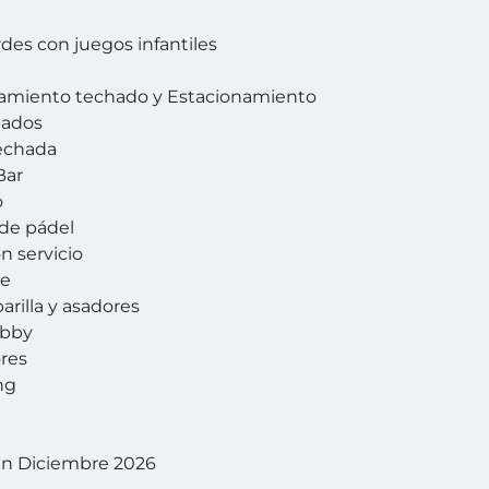
rdes con juegos infantiles
namiento techado y Estacionamiento
itados
techada
Bar
o
de pádel
n servicio
ge
arilla y asadores
obby
res
ng
en Diciembre 2026