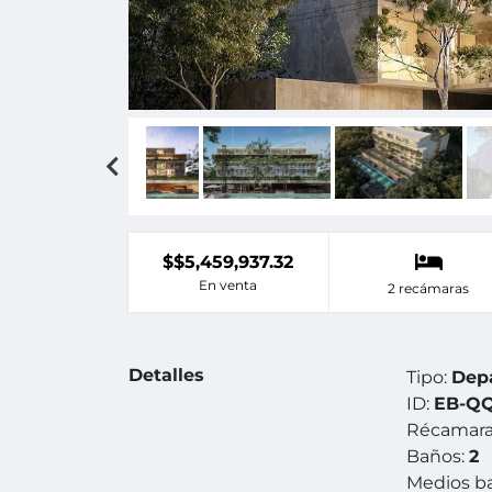
$$5,459,937.32
En venta
2 recámaras
Detalles
Tipo:
Dep
ID:
EB-Q
Récamara
Baños:
2
Medios b