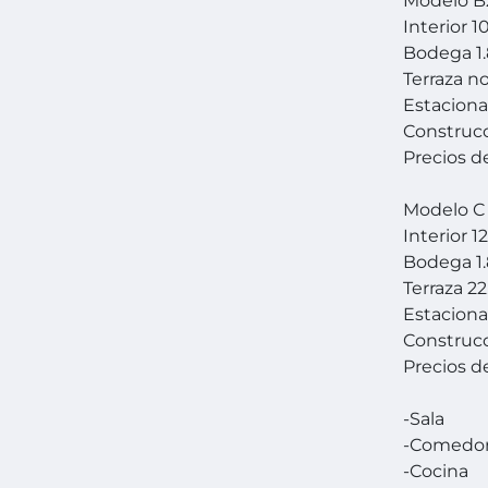
Modelo B
Interior 
Bodega 1
Terraza n
Estacion
Construcc
Precios d
Modelo C
Interior 
Bodega 1
Terraza 2
Estacion
Construcc
Precios d
-Sala
-Comedo
-Cocina