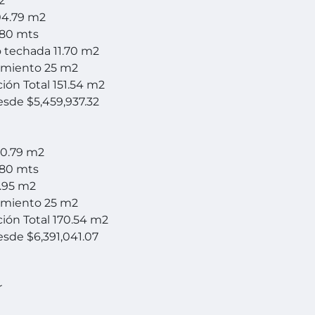
2
104.79 m2
.80 mts
o techada 11.70 m2
amiento 25 m2
ión Total 151.54 m2
esde $5,459,937.32
120.79 m2
.80 mts
2.95 m2
amiento 25 m2
ión Total 170.54 m2
esde $6,391,041.07
r