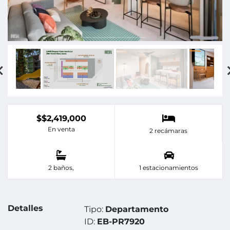
$$2,419,000
En venta
2 recámaras
2 baños,
1 estacionamientos
Detalles
Tipo:
Departamento
ID:
EB-PR7920