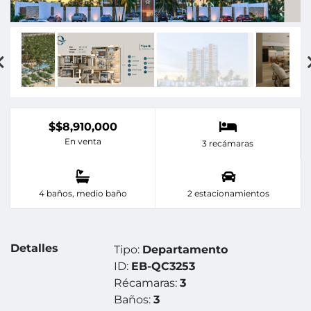
$$8,910,000
En venta
3 recámaras
4 baños, medio baño
2 estacionamientos
Detalles
Tipo:
Departamento
ID:
EB-QC3253
Récamaras:
3
Baños:
3