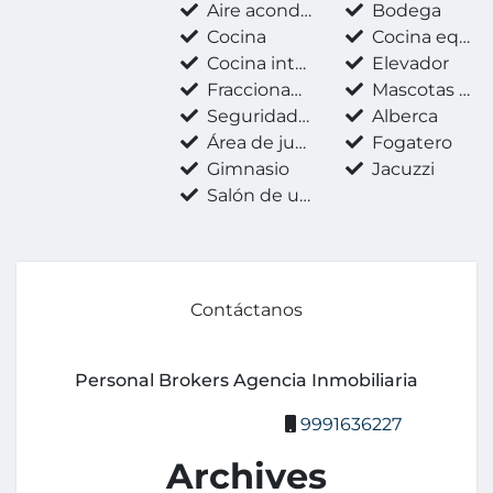
Aire acondicionado
Bodega
Cocina
Cocina equipada
Cocina integral
Elevador
Fraccionamiento privado
Mascotas permitidas
Seguridad 24 horas
Alberca
Área de juegos infantiles
Fogatero
Gimnasio
Jacuzzi
Salón de usos múltiples
Contáctanos
Personal Brokers Agencia Inmobiliaria
9991636227
Archives