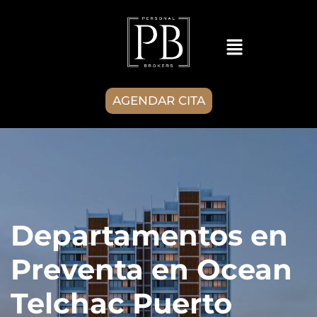
AGENDAR CITA
Departamentos en
Preventa en Ocean
Telchac Puerto