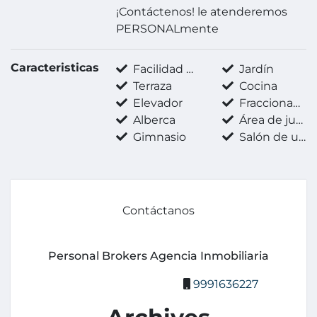
¡Contáctenos! le atenderemos
PERSONALmente
Caracteristicas
Facilidad para estacionarse
Jardín
Terraza
Cocina
Elevador
Fraccionamiento privado
Alberca
Área de juegos infantiles
Gimnasio
Salón de usos múltiples
Contáctanos
Personal Brokers Agencia Inmobiliaria
9991636227