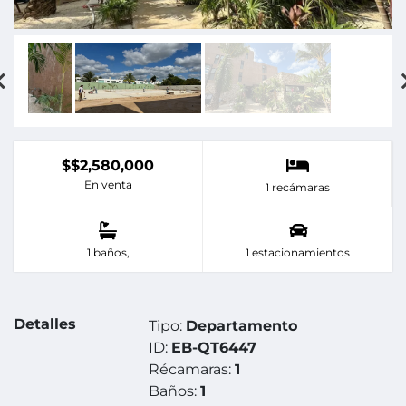
$$2,580,000
En venta
1 recámaras
1 baños,
1 estacionamientos
Detalles
Tipo:
Departamento
ID:
EB-QT6447
Récamaras:
1
Baños:
1