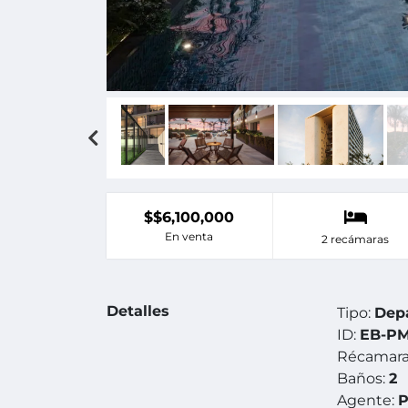
$$6,100,000
En venta
2 recámaras
Detalles
Tipo:
Dep
ID:
EB-PM
Récamara
Baños:
2
Agente:
P