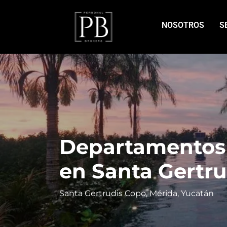
NOSOTROS
S
Departamentos 
en Santa Gertr
Santa Gertrudis Copo, Mérida, Yucatán