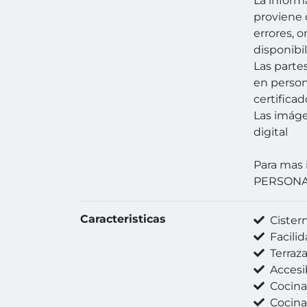
La inform
proviene 
errores, 
disponibil
Las parte
en person
certificad
Las imág
digital
Para mas 
PERSON
Caracteristicas
Cister
Facilida
Terraz
Accesibilidad
Cocin
Cocina 