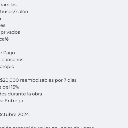
arrillas
tiusos/ salón
a
nes
 privados
 café
e Pago
s bancarios
propio
$20,000 reembolsables por 7 dias
 del 15%
dos durante la obra
ra Entrega
Octubre 2024