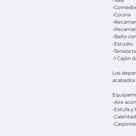
-Sala
-Comedo
-Cocina
-Recamara
-Recamara
-Baño co
-Estudio
-Terraza 
-1 Cajón 
Los depar
acabados 
Equipami
-Aire aco
-Estufa y
-Calentad
-Carpinter