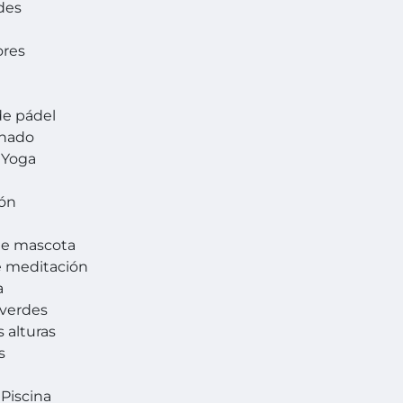
des
ores
de pádel
 nado
 Yoga
ión
de mascota
e meditación
a
 verdes
s alturas
s
 Piscina