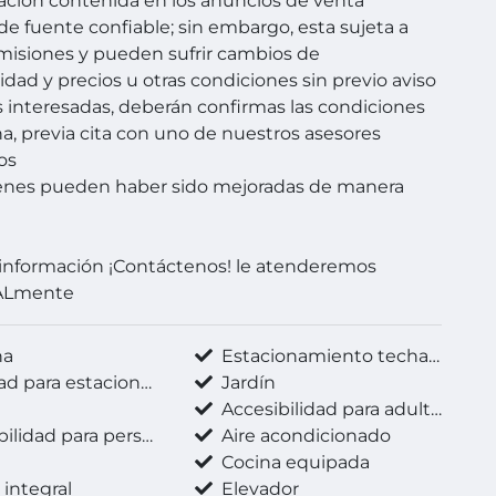
ación contenida en los anuncios de venta
de fuente confiable; sin embargo, esta sujeta a
omisiones y pueden sufrir cambios de
idad y precios u otras condiciones sin previo aviso
s interesadas, deberán confirmas las condiciones
a, previa cita con uno de nuestros asesores
os
enes pueden haber sido mejoradas de manera
información ¡Contáctenos! le atenderemos
ALmente
na
Estacionamiento techado
d para estacionarse
Jardín
a
Accesibilidad para adultos mayores
 para personas con discapacidad
Aire acondicionado
a
Cocina equipada
integral
Elevador