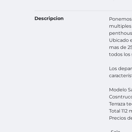
Descripcion
Ponemos a
multiples
penthouse
Ubicado e
mas de 25
todos los 
Los depar
caracterís
Modelo Sa
Cosntrucc
Terraza t
Total 112 
Precios d