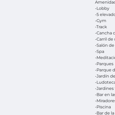
Amenida
-Lobby
-5 elevad
-Gym
-Track
-Cancha 
-Carril de
-Salón de
-Spa
-Meditac
-Parques
-Parque 
-Jardín d
-Ludotec
-Jardines
-Bar en la
-Miradore
-Piscina
-Bar de la