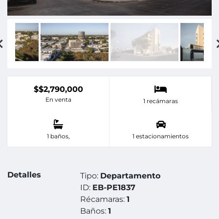
$$2,790,000
En venta
1 recámaras
1 baños,
1 estacionamientos
Detalles
Tipo:
Departamento
ID:
EB-PE1837
Récamaras:
1
Baños:
1