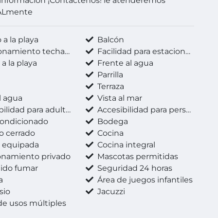
información ¡Contáctenos! le atenderemos
ALmente
a la playa
Balcón
onamiento techado
Facilidad para estacionarse
a la playa
Frente al agua
Parrilla
Terraza
l agua
Vista al mar
dad para adultos mayores
Accesibilidad para personas con discapacidad
condicionado
Bodega
o cerrado
Cocina
 equipada
Cocina integral
onamiento privado
Mascotas permitidas
ido fumar
Seguridad 24 horas
a
Área de juegos infantiles
sio
Jacuzzi
de usos múltiples