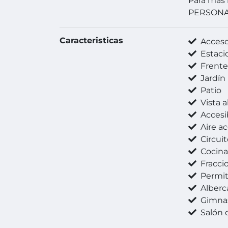
Para mas 
PERSON
Caracteristicas
Acceso 
Estaci
Frente 
Jardín
Patio
Vista a
Accesibili
Aire a
Circuit
Cocina
Fracci
Permit
Alberc
Gimna
Salón 