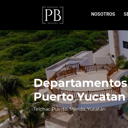
NOSOTROS
S
Departamentos 
Puerto Yucatan
Telchac Puerto, Mérida, Yucatán