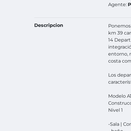
Agente:
P
Descripcion
Ponemos a
km 39 car
14 Depart
integraci
entorno, 
costa com
Los depar
caracterís
Modelo A1
Construcc
Nivel 1
-Sala | C