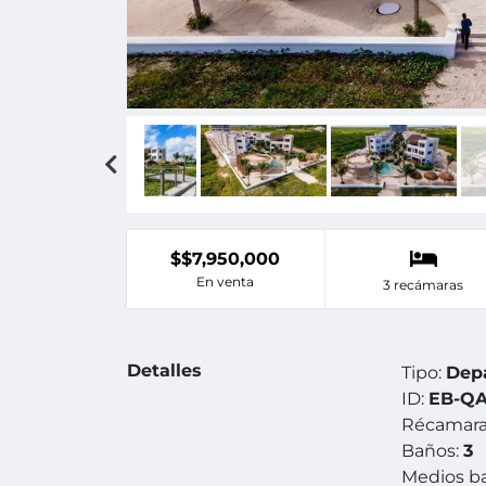
$$7,950,000
En venta
3 recámaras
Detalles
Tipo:
Dep
ID:
EB-QA
Récamara
Baños:
3
Medios b