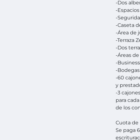
-Dos albe
-Espacio
-Segurida
-Caseta d
-Área de 
-Terraza 
-Dos terr
-Áreas de
-Business
-Bodegas
-60 cajon
y prestad
-3 cajone
para cada 
de los c
Cuota de
Se paga 6
escritura