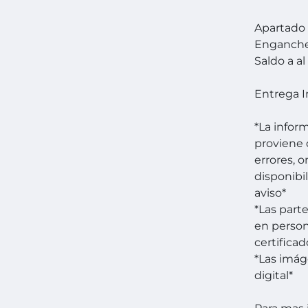
Apartado 
Enganch
Saldo a al
Entrega 
*La infor
proviene 
errores, 
disponibi
aviso*
*Las part
en person
certificad
*Las imá
digital*