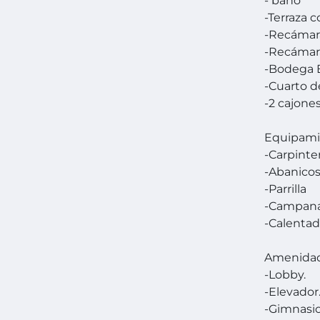
- baño
-Terraza 
-Recámar
-Recámar
-Bodega E
-Cuarto d
-2 cajone
Equipami
-Carpinte
-Abanico
-Parrilla
-Campan
-Calentad
Amenida
-Lobby.
-Elevador
-Gimnasio