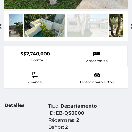
$$2,740,000
En venta
2 recámaras
2 baños,
1 estacionamientos
Detalles
Tipo:
Departamento
ID:
EB-QS0000
Récamaras:
2
Baños:
2