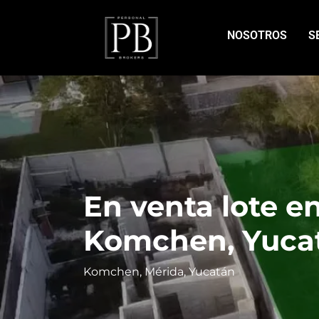
NOSOTROS
S
En venta lote e
Komchen, Yuca
Komchen, Mérida, Yucatán