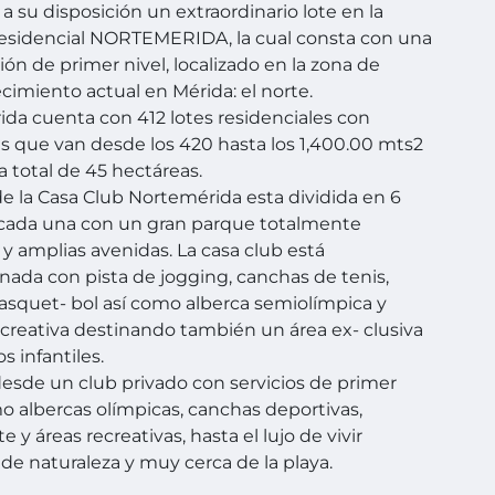
 su disposición un extraordinario lote en la
esidencial NORTEMERIDA, la cual consta con una
ión de primer nivel, localizado en la zona de
cimiento actual en Mérida: el norte.
da cuenta con 412 lotes residenciales con
es que van desde los 420 hasta los 1,400.00 mts2
a total de 45 hectáreas.
 la Casa Club Nortemérida esta dividida en 6
 cada una con un gran parque totalmente
y amplias avenidas. La casa club está
nada con pista de jogging, canchas de tenis,
basquet- bol así como alberca semiolímpica y
ecreativa destinando también un área ex- clusiva
s infantiles.
esde un club privado con servicios de primer
mo albercas olímpicas, canchas deportivas,
e y áreas recreativas, hasta el lujo de vivir
de naturaleza y muy cerca de la playa.