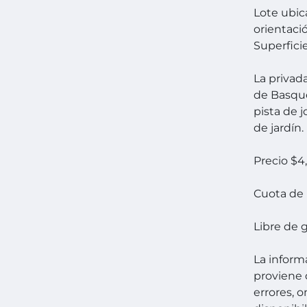
Lote ubic
orientac
Superfici
La privad
de Basquet
pista de 
de jardín.
Precio $
Cuota de
Libre de 
La inform
proviene 
errores, 