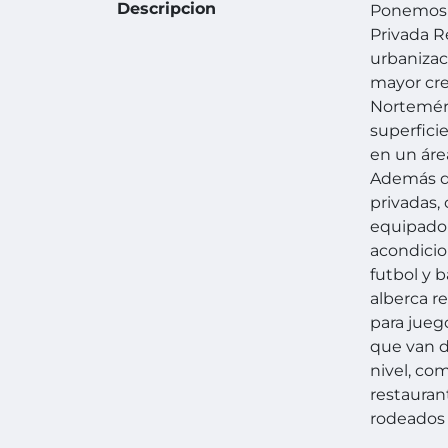
Descripcion
Ponemos a
Privada R
urbanizac
mayor cre
Norteméri
superfici
en un áre
Además de
privadas,
equipado 
acondicio
futbol y 
alberca r
para juego
que van d
nivel, co
restaurant
rodeados 