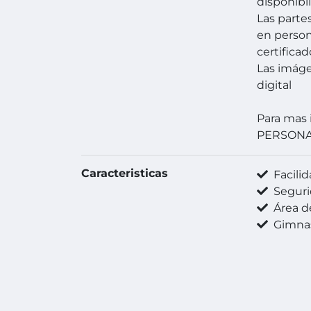
disponibil
Las parte
en person
certificad
Las imág
digital
Para mas 
PERSON
Caracteristicas
Facilida
Seguri
Área de
Gimna