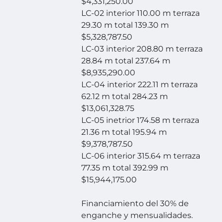
$4,331,250.00
LC-02 interior 110.00 m terraza
29.30 m total 139.30 m
$5,328,787.50
LC-03 interior 208.80 m terraza
28.84 m total 237.64 m
$8,935,290.00
LC-04 interior 222.11 m terraza
62.12 m total 284.23 m
$13,061,328.75
LC-05 inetrior 174.58 m terraza
21.36 m total 195.94 m
$9,378,787.50
LC-06 interior 315.64 m terraza
77.35 m total 392.99 m
$15,944,175.00
Financiamiento del 30% de
enganche y mensualidades.