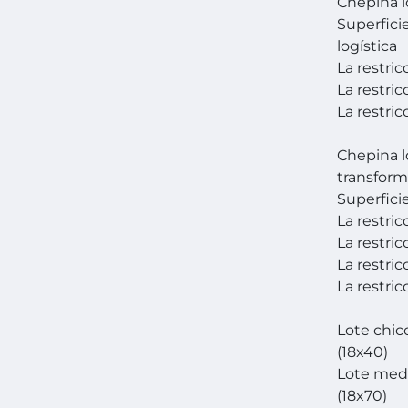
Chepina lo
Superfici
logística
La restric
La restri
La restric
Chepina lo
transfor
Superfici
La restric
La restric
La restri
La restric
Lote chic
(18x40)
Lote med
(18x70)