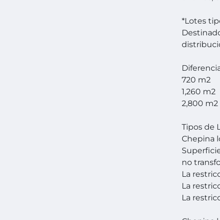
*Lotes tip
Destinado
distribuc
Diferenci
720 m2
1,260 m2
2,800 m2
Tipos de 
Chepina lo
Superfici
no transf
La restric
La restri
La restric