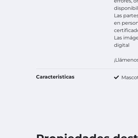
errores, 
disponibil
Las parte
en person
certificad
Las imág
digital
¡Llámeno
Caracteristicas
Mascot