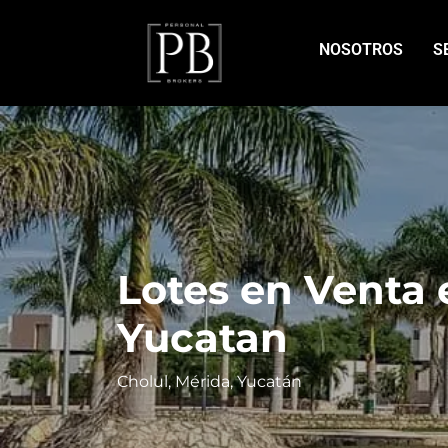
NOSOTROS
S
Lotes en Venta 
Yucatan
Cholul, Mérida, Yucatán