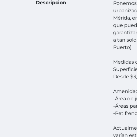
Descripcion
Ponemos a
urbanizad
Mérida, e
que pued
garantiza
a tan sol
Puerto)
Medidas d
Superfici
Desde $3
Amenida
-Área de 
-Áreas pa
-Pet fren
Actualmen
varían est