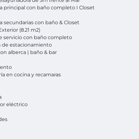
desayunadora de 5m frente al Mar
 principal con baño completo I Closet
 secundarias con baño & Closet
xterior (8.21 m2)
e servicio con baño completo
s de estacionamiento
con alberca | baño & bar
ento
ría en cocina y recamaras
s
a
or eléctrico
des
.