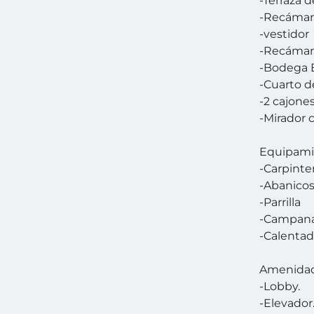
-Terraza 
-Recámara
-vestidor
-Recámara
-Bodega E
-Cuarto d
-2 cajone
-Mirador 
Equipami
-Carpinte
-Abanico
-Parrilla
-Campan
-Calentad
Amenida
-Lobby.
-Elevador