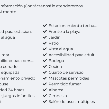
información ¡Contáctenos! le atenderemos
ALmente
n
Estacionamiento techado
d para estacionarse
Frente a la playa
 al agua
Jardín
Patio
a
Vista al agua
l mar
Accesibilidad para adultos mayores
 para personas con discapacidad
Bodega
o cerrado
Cocina
 equipada
Cuarto de servicio
onamiento privado
Mascotas permitidas
ouse
Permitido fumar
dad 24 horas
Alberca
 juegos infantiles
Gimnasio
i
Salón de usos múltiples