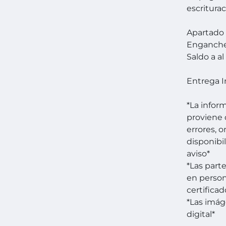
escritura
Apartado 
Enganch
Saldo a al
Entrega 
*La infor
proviene 
errores, 
disponibi
aviso*
*Las part
en person
certificad
*Las imá
digital*