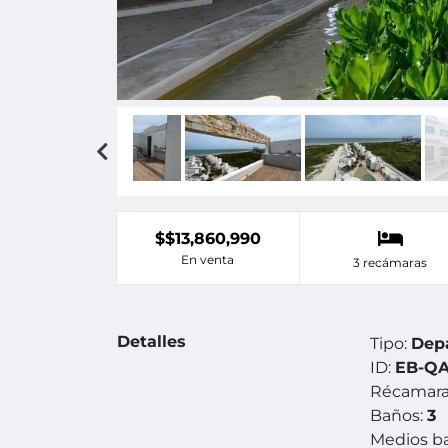
$$13,860,990
En venta
3 recámaras
Detalles
Tipo:
Dep
ID:
EB-QA
Récamara
Baños:
3
Medios b