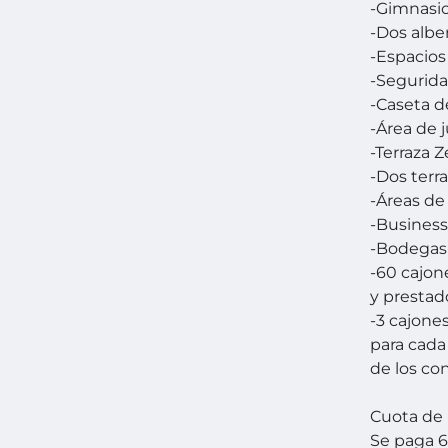
-Gimnasio
-Dos albe
-Espacio
-Segurida
-Caseta d
-Área de 
-Terraza 
-Dos terr
-Áreas de
-Business
-Bodegas
-60 cajon
y prestad
-3 cajone
para cada 
de los c
Cuota de
Se paga 6