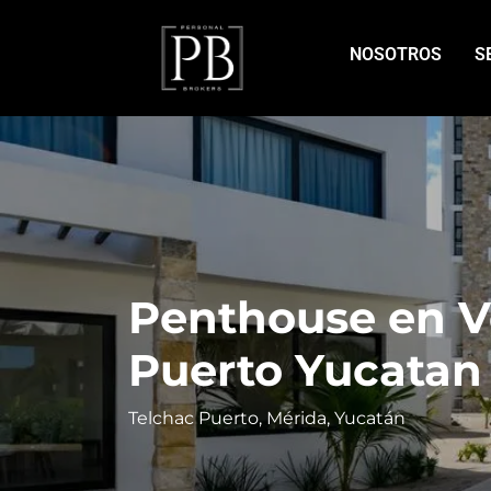
NOSOTROS
S
Penthouse en V
Puerto Yucatan
Telchac Puerto, Mérida, Yucatán