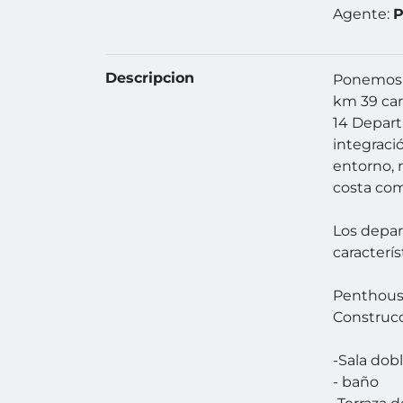
Agente:
P
Descripcion
Ponemos a
km 39 car
14 Depart
integraci
entorno, 
costa com
Los depar
caracterís
Penthous
Construcc
-Sala dob
- baño