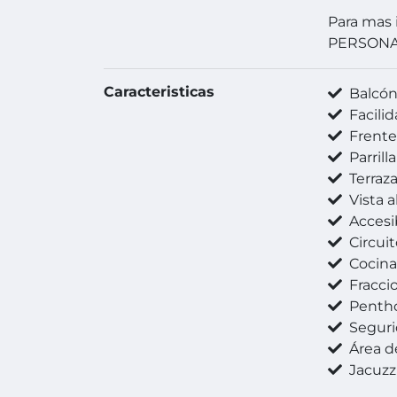
Para mas 
PERSON
Caracteristicas
Balcó
Facilida
Frente
Parrilla
Terraz
Vista a
Accesibilidad
Circuit
Cocina
Fracci
Penth
Seguri
Área de
Jacuzz