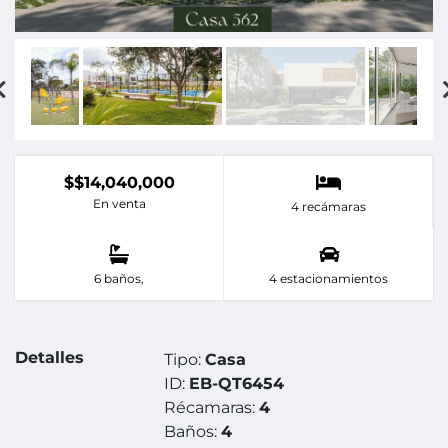
$$14,040,000
En venta
4 recámaras
6 baños,
4 estacionamientos
Detalles
Tipo:
Casa
ID:
EB-QT6454
Récamaras:
4
Baños:
4