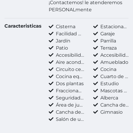
¡Contactemos! le atenderemos
PERSONALmente
Caracteristicas
Cisterna
Estacionamiento techado
Facilidad para estacionarse
Garaje
Jardín
Parrilla
Patio
Terraza
Accesibilidad para adultos mayores
Accesibilidad para personas con discapacidad
Aire acondicionado
Amueblado
Circuito cerrado
Cocina
Cocina equipada
Cuarto de servicio
Dos plantas
Estudio
Fraccionamiento privado
Mascotas permitidas
Seguridad 24 horas
Alberca
Área de juegos infantiles
Cancha de pádel
Cancha de tenis
Gimnasio
Salón de usos múltiples