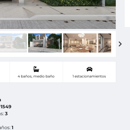
4 baños, medio baño
1 estacionamientos
a
1549
s:
3
años:
1