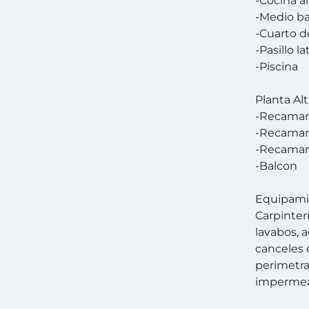
-Cocina a
-Medio ba
-Cuarto d
-Pasillo la
-Piscina
Planta Al
-Recamara
-Recamara
-Recamara
-Balcon
Equipami
Carpinter
lavabos, 
canceles 
perimetra
impermeab