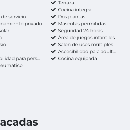
Terraza
a
Cocina integral
de servicio
Dos plantas
onamiento privado
Mascotas permitidas
olar
Seguridad 24 horas
a
Área de juegos infantiles
sio
Salón de usos múltiples
Accesibilidad para adultos mayores
 para personas con discapacidad
Cocina equipada
neumático
tacadas