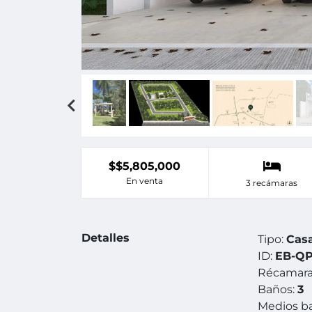
$$5,805,000
En venta
3 recámaras
Detalles
Tipo:
Cas
ID:
EB-QP
Récamara
Baños:
3
Medios b