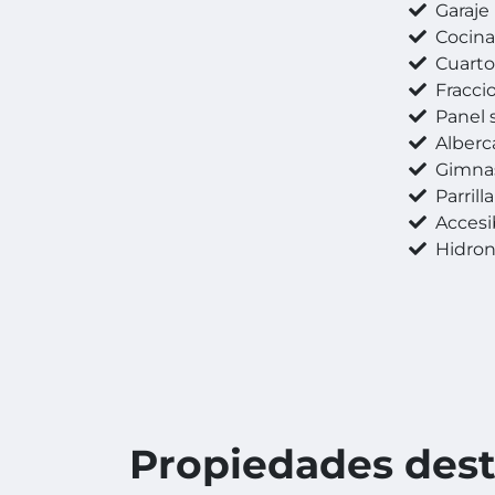
Garaje
Cocin
Cuarto 
Fracci
Panel s
Alberc
Gimna
Parrilla
Accesibilidad
Hidro
Propiedades des