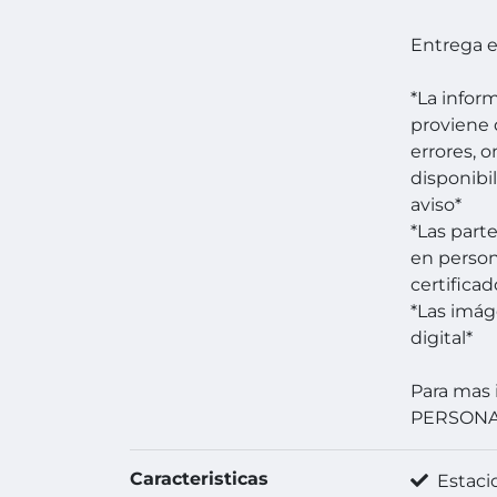
Entrega 
*La infor
proviene 
errores, 
disponibi
aviso*
*Las part
en person
certificad
*Las imá
digital*
Para mas 
PERSON
Caracteristicas
Estaci