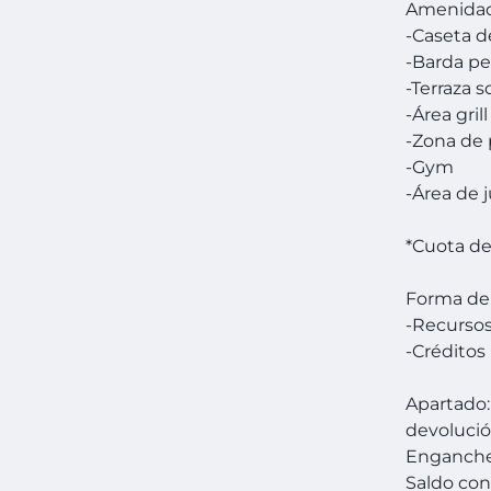
Amenida
-Caseta de
-Barda pe
-Terraza s
-Área grill
-Zona de 
-Gym
-Área de j
*Cuota d
Forma de
-Recursos
-Créditos
Apartado:
devolució
Enganche
Saldo con