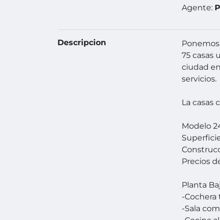
Agente:
P
Descripcion
Ponemos a
75 casas 
ciudad en
servicios.
La casas 
Modelo 2
Superfici
Construc
Precios d
Planta Ba
-Cochera 
-Sala com