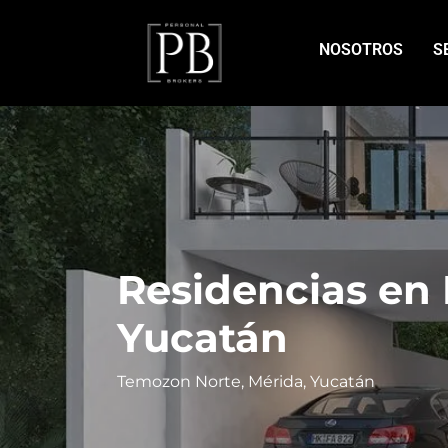
NOSOTROS
S
Residencias en
Yucatán
Temozon Norte, Mérida, Yucatán