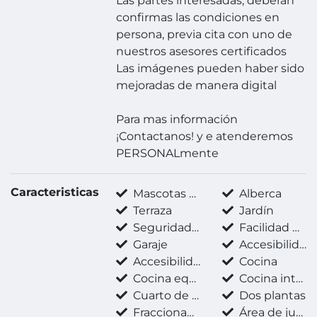
Las partes interesadas, deberán
confirmas las condiciones en
persona, previa cita con uno de
nuestros asesores certificados
Las imágenes pueden haber sido
mejoradas de manera digital
Para mas información
¡Contactanos! y e atenderemos
PERSONALmente
Caracteristicas
Mascotas permitidas
Alberca
Terraza
Jardín
Seguridad 24 horas
Facilidad para estacionarse
Garaje
Accesibilidad para adultos mayores
Accesibilidad para personas con discapacidad
Cocina
Cocina equipada
Cocina integral
Cuarto de servicio
Dos plantas
Fraccionamiento privado
Área de juegos infantiles