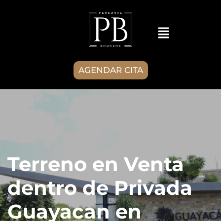
AGENDAR CITA
Terreno en Venta
dentro de Privada
Guayacan en