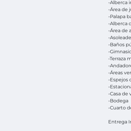
-Alberca i
-Área de 
-Palapa b
-Alberca 
-Área de 
-Asolead
-Baños pú
-Gimnasi
-Terraza 
-Andador
-Áreas ve
-Espejos 
-Estacion
-Casa de 
-Bodega
-Cuarto 
Entrega 