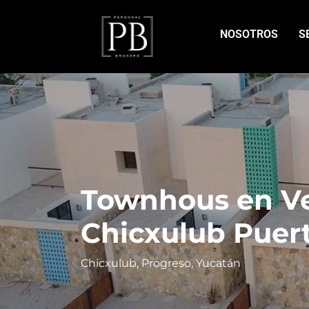
NOSOTROS
S
Townhous en Ve
Chicxulub Puer
Chicxulub, Progreso, Yucatán