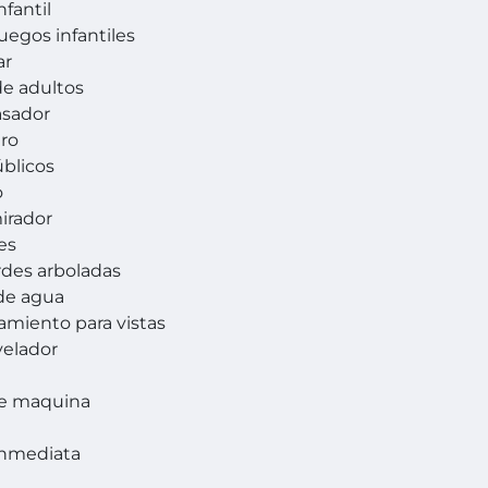
nfantil
juegos infantiles
ar
de adultos
asador
ero
blicos
o
mirador
es
rdes arboladas
de agua
amiento para vistas
velador
de maquina
Inmediata