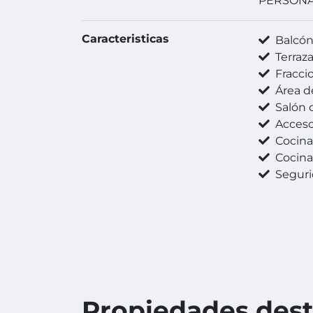
PERSON
Caracteristicas
Balcó
Terraz
Fracci
Área de
Salón 
Acceso 
Cocin
Cocina 
Seguri
Propiedades des