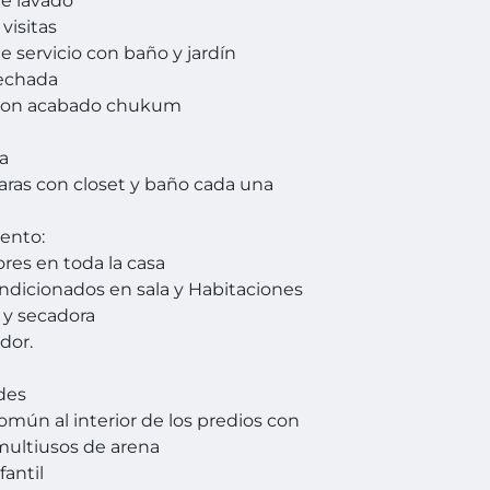
de lavado
visitas
e servicio con baño y jardín
techada
 con acabado chukum
ta
ras con closet y baño cada una
ento:
ores en toda la casa
ondicionados en sala y Habitaciones
 y secadora
dor.
des
omún al interior de los predios con
ultiusos de arena
fantil