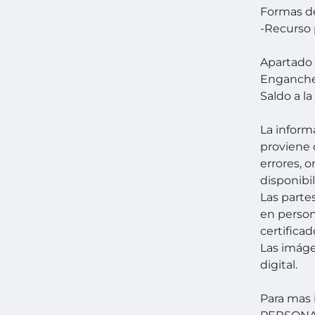
Formas d
-Recurso 
Apartado
Enganch
Saldo a la
La inform
proviene 
errores, 
disponibil
Las parte
en person
certificad
Las imág
digital.
Para mas 