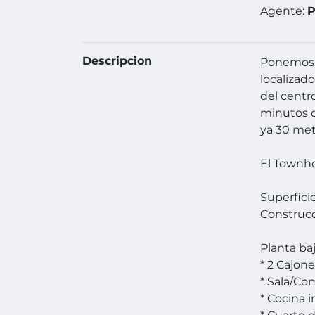
Agente:
P
Descripcion
Ponemos a
localizad
del centr
minutos d
ya 30 met
El Townho
Superfici
Construc
Planta ba
* 2 Cajon
* Sala/Co
* Cocina i