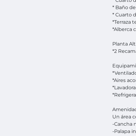
* Cuarto 
* Baño de 
* Cuarto d
*Terraza 
*Alberca
Planta Al
*2 Recama
Equipami
*Ventilad
*Aires ac
*Lavadora
*Refrigera
Amenida
Un área c
-Cancha m
-Palapa in