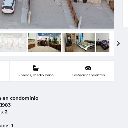
3 baños, medio baño
2 estacionamientos
a en condominio
1983
s:
2
años:
1