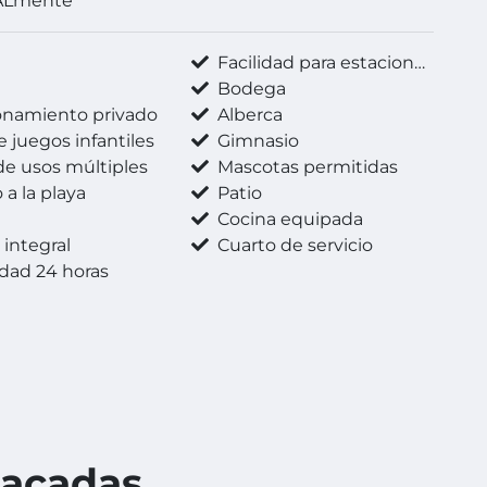
ALmente
n
Facilidad para estacionarse
a
Bodega
onamiento privado
Alberca
 juegos infantiles
Gimnasio
de usos múltiples
Mascotas permitidas
a la playa
Patio
a
Cocina equipada
integral
Cuarto de servicio
dad 24 horas
tacadas