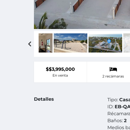
$$3,995,000
En venta
2 recámaras
Detalles
Tipo:
Cas
ID:
EB-QA
Récamara
Baños:
2
Medios b