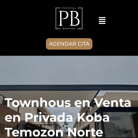
AGENDAR CITA
Townhous en Venta
en Privada Koba
Temozon Norte