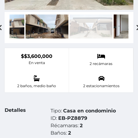
$$3,600,000
En venta
2 recámaras
2 baños, medio baño
2 estacionamientos
Detalles
Tipo:
Casa en condominio
ID:
EB-PZ8879
Récamaras:
2
Baños:
2