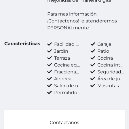
mejoradas de manera digital
Para mas información
¡Contáctenos! le atenderemos
PERSONALmente
Caracteristicas
Facilidad para estacionarse
Garaje
Jardín
Patio
Terraza
Cocina
Cocina equipada
Cocina integral
Fraccionamiento privado
Seguridad 24 horas
Alberca
Área de juegos infantiles
Salón de usos múltiples
Mascotas permitidas
Permitido fumar
Contáctanos