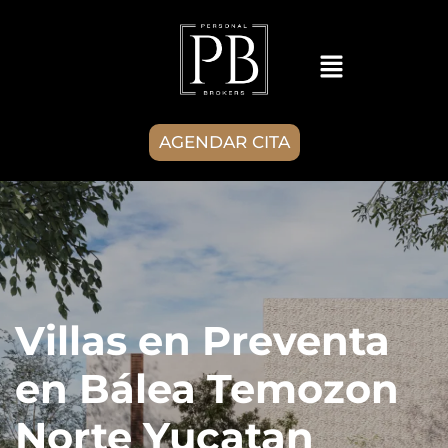
AGENDAR CITA
Villas en Preventa
en Bálea Temozon
Norte Yucatan