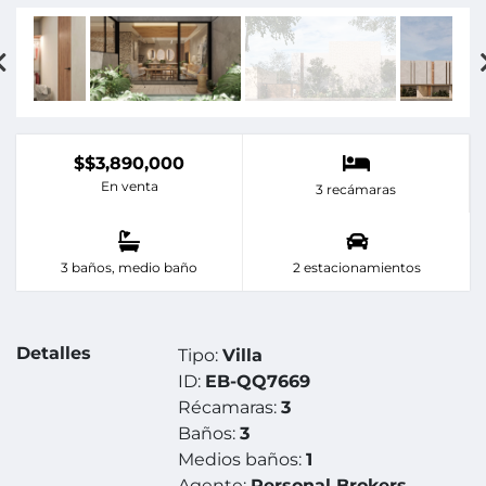
$$3,890,000
En venta
3 recámaras
3 baños, medio baño
2 estacionamientos
Detalles
Tipo:
Villa
ID:
EB-QQ7669
Récamaras:
3
Baños:
3
Medios baños:
1
Agente:
Personal Brokers