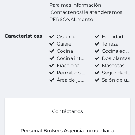
Para mas información
¡Contáctenos! le atenderemos
PERSONALmente
Caracteristicas
Cisterna
Facilidad para estacionarse
Garaje
Terraza
Cocina
Cocina equipada
Cocina integral
Dos plantas
Fraccionamiento privado
Mascotas permitidas
Permitido fumar
Seguridad 24 horas
Área de juegos infantiles
Salón de usos múltiples
Contáctanos
Personal Brokers Agencia Inmobiliaria