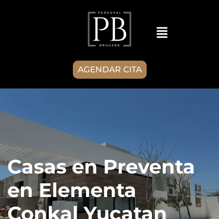
AGENDAR CITA
Casas en Preventa
en Elementa
Conkal Yucatan