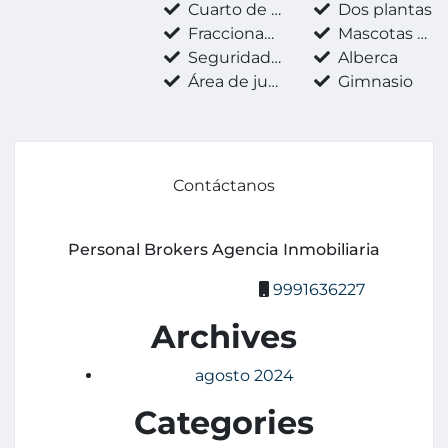
Cuarto de servicio
Dos plantas
Fraccionamiento privado
Mascotas permitidas
Seguridad 24 horas
Alberca
Área de juegos infantiles
Gimnasio
Contáctanos
Personal Brokers Agencia Inmobiliaria
9991636227
Archives
agosto 2024
Categories