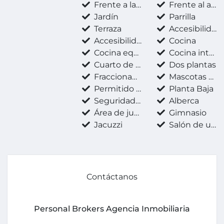
Frente a la playa
Frente al agua
Jardín
Parrilla
Terraza
Accesibilidad para adultos mayores
Accesibilidad para personas con discapacidad
Cocina
Cocina equipada
Cocina integral
Cuarto de servicio
Dos plantas
Fraccionamiento privado
Mascotas permitidas
Permitido fumar
Planta Baja
Seguridad 24 horas
Alberca
Área de juegos infantiles
Gimnasio
Jacuzzi
Salón de usos múltiples
Contáctanos
Personal Brokers Agencia Inmobiliaria