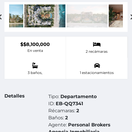
$$8,100,000
En venta
2 recámaras
3 baños,
1 estacionamientos
Detalles
Tipo:
Departamento
ID:
EB-QQ7341
Récamaras:
2
Baños:
2
Agente:
Personal Brokers
Agencia Inmobiliaria