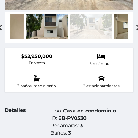
$$2,950,000
En venta
3 recámaras
3 baños, medio baño
2 estacionamientos
Detalles
Tipo:
Casa en condominio
ID:
EB-PY0530
Récamaras:
3
Baños:
3