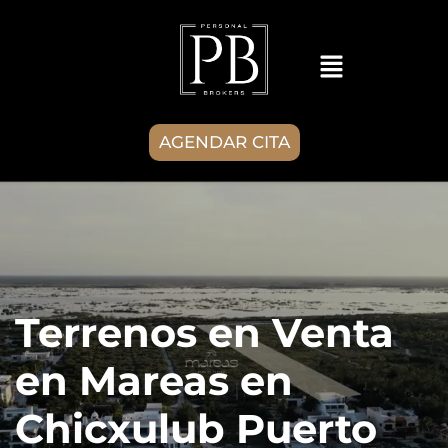
AGENDAR CITA
Terrenos en Venta
en Mareas en
Chicxulub Puerto