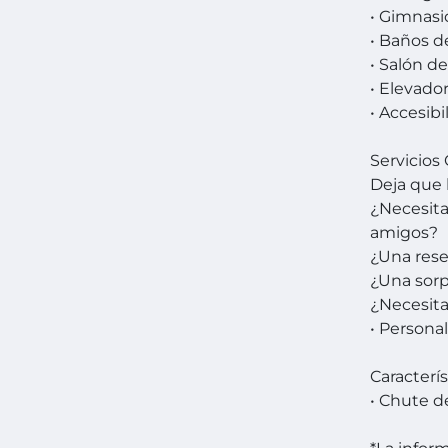
• Gimnasio
• Baños d
• Salón d
• Elevador
• Accesibi
Servicios
Deja que 
¿Necesita
amigos?
¿Una rese
¿Una sorp
¿Necesita
• Personal
Caracterís
• Chute d