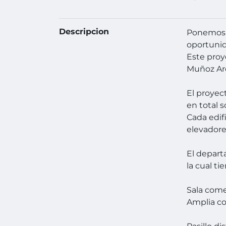
Descripcion
Ponemos 
oportunida
Este proy
Muñoz Ar
El proyec
en total 
Cada edif
elevadore
El depart
la cual ti
Sala come
Amplia co