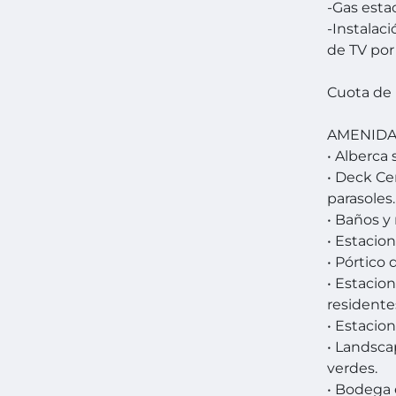
-Gas esta
-Instalac
de TV por
Cuota de
AMENID
• Alberca 
• Deck Ce
parasoles.
• Baños y
• Estacio
• Pórtico
• Estacio
residente
• Estacio
• Landsca
verdes.
• Bodega 