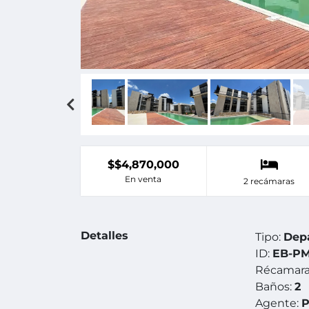
$$4,870,000
En venta
2 recámaras
Detalles
Tipo:
Dep
ID:
EB-PM
Récamara
Baños:
2
Agente:
P