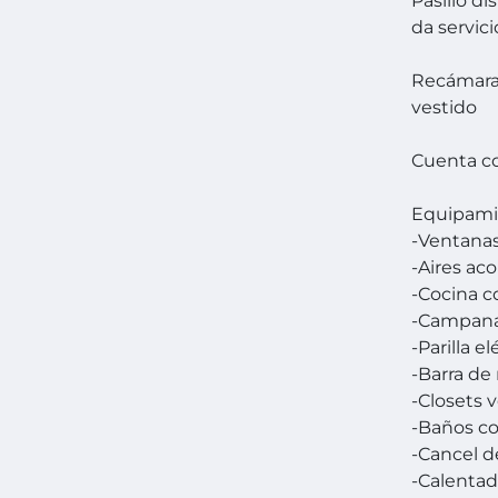
Pasillo d
da servici
Recámara 
vestido
Cuenta co
Equipami
-Ventanas
-Aires ac
-Cocina 
-Campan
-Parilla el
-Barra de
-Closets 
-Baños c
-Cancel d
-Calentad