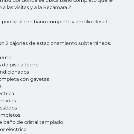
istribuidor donde se ubica baño completo que le
o a las visitas y a la Recámara 2
principal con baño completo y amplio closet
n 2 cajones de estacionamiento subterráneos.
ento:
 de piso a techo
ondicionados
completa con gavetas
a
éctrica
 madera.
vestidos
ompletos
e baño de cristal templado
or eléctrico