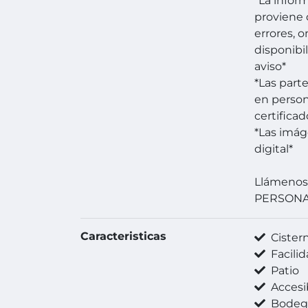
*La infor
proviene 
errores, 
disponibi
aviso*
*Las part
en person
certificad
*Las imá
digital*
Llámenos 
PERSON
Caracteristicas
Cister
Facilida
Patio
Accesibilidad
Bodeg