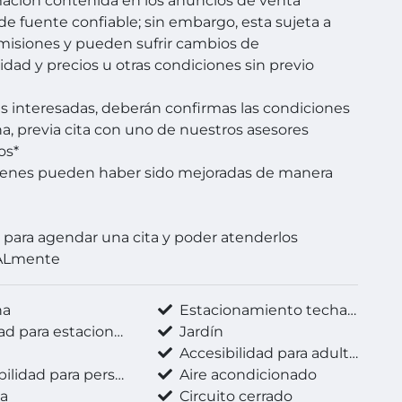
mación contenida en los anuncios de venta
de fuente confiable; sin embargo, esta sujeta a
omisiones y pueden sufrir cambios de
lidad y precios u otras condiciones sin previo
es interesadas, deberán confirmas las condiciones
a, previa cita con uno de nuestros asesores
os*
genes pueden haber sido mejoradas de manera
para agendar una cita y poder atenderlos
ALmente
na
Estacionamiento techado
d para estacionarse
Jardín
Accesibilidad para adultos mayores
 para personas con discapacidad
Aire acondicionado
a
Circuito cerrado