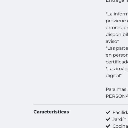
Entrega 
*La infor
proviene 
errores, 
disponibi
aviso*
*Las part
en person
certificad
*Las imá
digital*
Para mas 
PERSON
Caracteristicas
Facilida
Jardín
Cocin