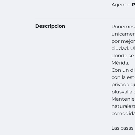
Agente:
P
Descripcion
Ponemos a
unicament
por mejora
ciudad. U
donde se 
Mérida.
Con un di
con la es
privada q
plusvalía 
Mantenien
naturalez
comodida
Las casas