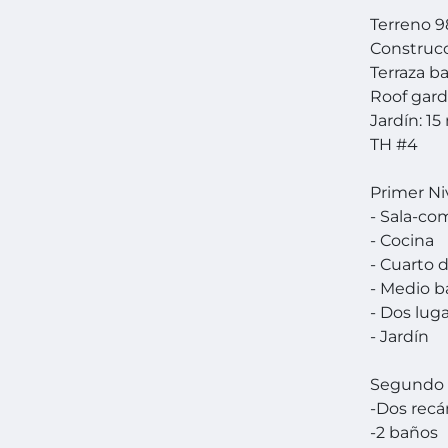
Terreno 9
Construcc
Terraza b
Roof gard
Jardín: 1
TH #4
Primer Ni
- Sala-c
- Cocina
- Cuarto d
- Medio 
- Dos lug
- Jardín
Segundo 
-Dos recá
-2 baños