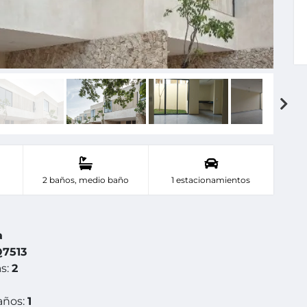
2 baños, medio baño
1 estacionamientos
a
7513
s:
2
años:
1