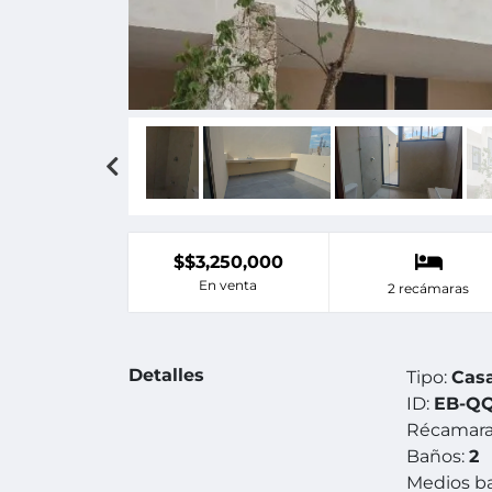
$$3,250,000
En venta
2 recámaras
Detalles
Tipo:
Cas
ID:
EB-QQ
Récamara
Baños:
2
Medios b