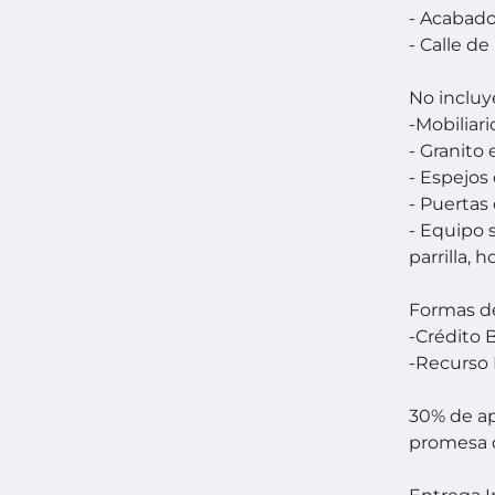
- Acabado
- Calle d
No incluye
-Mobiliari
- Granito
- Espejos
- Puertas
- Equipo 
parrilla, h
Formas d
-Crédito 
-Recurso 
30% de ap
promesa d