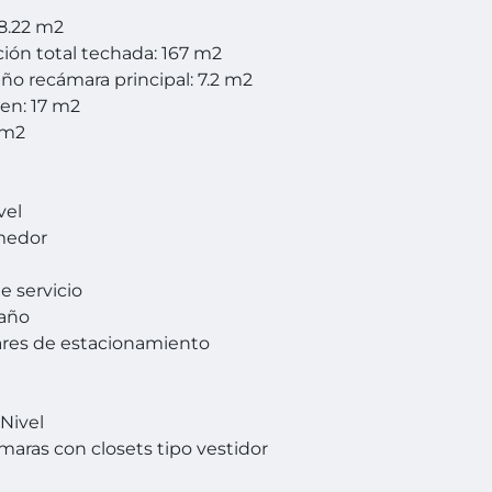
8.22 m2
ión total techada: 167 m2
año recámara principal: 7.2 m2
en: 17 m2
5 m2
vel
omedor
e servicio
baño
ares de estacionamiento
Nivel
maras con closets tipo vestidor