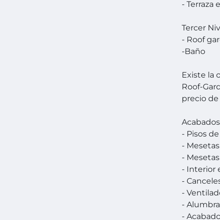
- Terraza 
Tercer Niv
- Roof ga
-Baño
Existe la
Roof-Gard
precio de 
Acabados
- Pisos d
- Mesetas
- Meseta
- Interio
- Cancele
- Ventila
- Alumbra
- Acabado