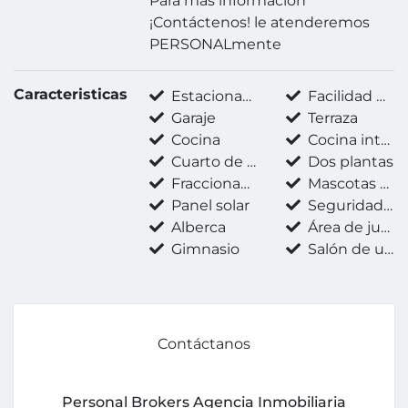
Para mas información
¡Contáctenos! le atenderemos
PERSONALmente
Caracteristicas
Estacionamiento techado
Facilidad para estacionarse
Garaje
Terraza
Cocina
Cocina integral
Cuarto de servicio
Dos plantas
Fraccionamiento privado
Mascotas permitidas
Panel solar
Seguridad 24 horas
Alberca
Área de juegos infantiles
Gimnasio
Salón de usos múltiples
Contáctanos
Personal Brokers Agencia Inmobiliaria