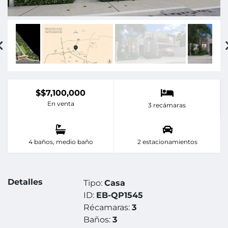
$$7,100,000
En venta
3 recámaras
4 baños, medio baño
2 estacionamientos
Detalles
Tipo:
Casa
ID:
EB-QP1545
Récamaras:
3
Baños:
3