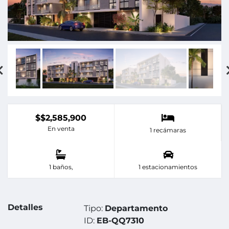
$$2,585,900
En venta
1 recámaras
1 baños,
1 estacionamientos
Detalles
Tipo:
Departamento
ID:
EB-QQ7310